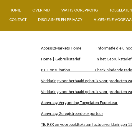
Ga
HOME
OVER MIJ
WAT IS OORSPRONG
TOEGELATEN
direct
naar
CONTACT
DISCLAIMER EN PRIVACY
ALGEMENE VOORWA
de
hoofdinhoud
Access2Markets Home I
nformatie die u nod
Home | Gebruikstarief
I
n het Gebruikstarief
BTI Consultation
Check bindende tarief
Verklaring voor herhaald gebruik voor producten va
Verklaring voor herhaald gebruik voor producten va
Aanvraag Vergunning Toegelaten Exporteur
Aanvraag Geregistreerde exporteur
TE, REX en voorbeeldteksten factuurverklaringen 