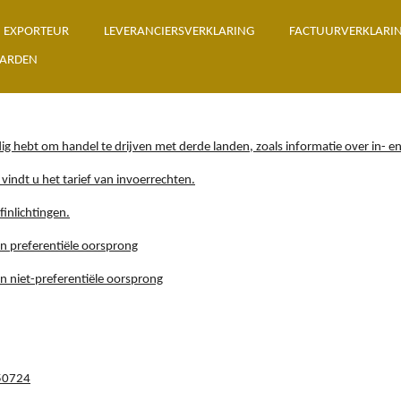
 EXPORTEUR
LEVERANCIERSVERKLARING
FACTUURVERKLARIN
ARDEN
ig hebt om handel te drijven met derde landen, zoals informatie over in- en
 vindt u het tarief van invoerrechten.
inlichtingen.
n preferentiële oorsprong
n niet-preferentiële oorsprong
150724